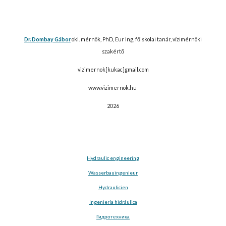
Dr. Dombay Gábor
okl. mérnök, PhD, Eur Ing, főiskolai tanár, vízimérnöki
szakértő
vizimernok[kukac]gmail.com
www.vizimernok.hu
2026
Hydraulic engineering
Wasserbauingenieur
Hydraulicien
Ingeniería hidráulica
Гидротехника