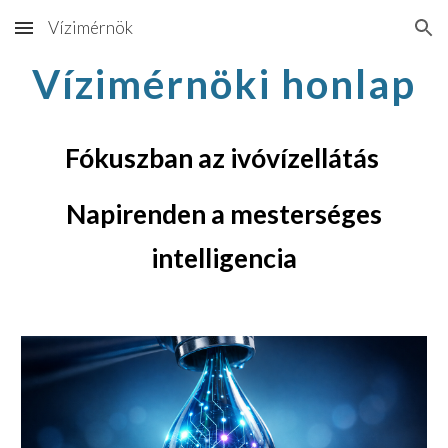
Vízimérnök
Skip to main content
Skip to navigation
Vízimérnöki honlap
Fókuszban az ivóvízellátás
N
apirenden a mesterséges
intelligencia