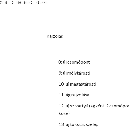
űveletek Rajzolás
8: új csomópont
9: új mélytározó
10: új magastározó
s
11: ág rajzolása
12: új szivattyú (ágként, 2 csomópo
közé)
13: új tolózár, szelep