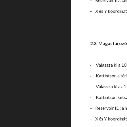
-
Reservoir ID: c
-
X és Y koordiná
2.3. Magastároz
·
Válassza ki a 10
·
Kattintson a té
·
Válassza ki az 1
·
Kattintson kéts
-
Reservoir ID: a
-
X és Y koordiná