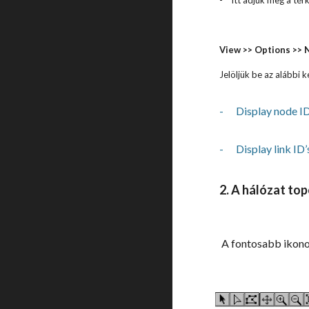
-
Itt adjuk meg a tér
View >> Options >> 
Jelöljük be az alábbi k
-
Display node ID
-
Display link ID’
2. A hálózat top
A fontosabb ikono