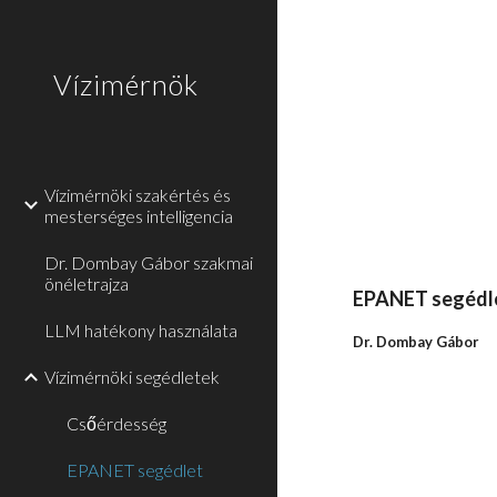
Sk
Vízimérnök
Vízimérnöki szakértés és
mesterséges intelligencia
Dr. Dombay Gábor szakmai
önéletrajza
EPANET segédl
LLM hatékony használata
Dr. Dombay Gábor
Vízimérnöki segédletek
Csőérdesség
EPANET segédlet