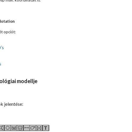
kép max. koordinátáit is.
Notation
ét opciót:
’s
s
ológiai modellje
k jelentése: