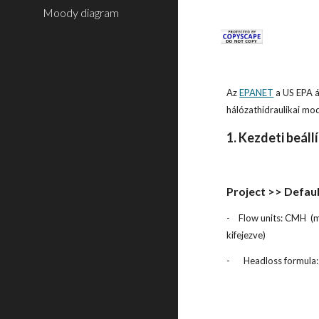
Moody diagram
Az
EPANET
a US EPA á
hálózathidraulikai mod
1. Kezdeti beáll
Project >> Defau
-
Flow units: CMH (
kifejezve)
-
Headloss formula