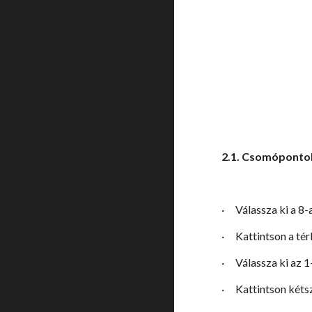
2.1. Csomópont
·
Válassza ki a 8-
·
Kattintson a té
·
Válassza ki az 1
·
Kattintson kéts