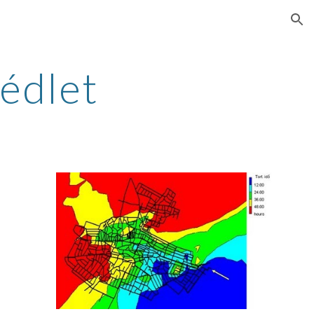
ion
édlet