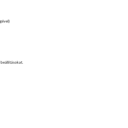
gével)
beállításokat.