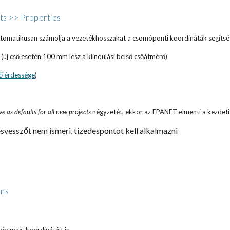
ts >> Properties
utomatikusan számolja a vezetékhosszakat a csomóponti koordináták segítsé
(új cső esetén 100 mm lesz a kiindulási belső csőátmérő)
ő érdessége
)
ve as defaults for all new projects
négyzetét, ekkor az EPANET elmenti a kezdeti 
svesszőt nem ismeri, tizedespontot kell alkalmazni
ons