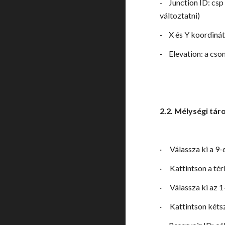
-
Junction ID: cs
változtatni)
-
X és Y koordiná
-
Elevation: a cs
2.2. Mélységi tá
·
Válassza ki a 9-
·
Kattintson a té
·
Válassza ki az 1
·
Kattintson kéts