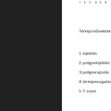
Térképi m
1: kijelölés
2: poligonkijelölés
3: poligonrajzolás
4: térképmozgatá
5-7: zoom