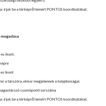
élszerűségi okokból legyen 0
ta: írjuk be a térképről lemért PONTOS koordinátákat.
ó megadása
-es ikont.
rképre
-es ikont
zer a tározóra, ekkor megjelennek a tulajdonságai.
 magastározó csomóponti sorszáma
ta: írjuk be a térképről lemért PONTOS koordinátákat.