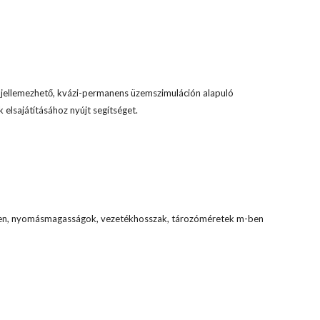
el jellemezhető, kvázi-permanens üzemszimuláción alapuló
 elsajátításához nyújt segítséget.
ben, nyomásmagasságok, vezetékhosszak, tározóméretek m-ben