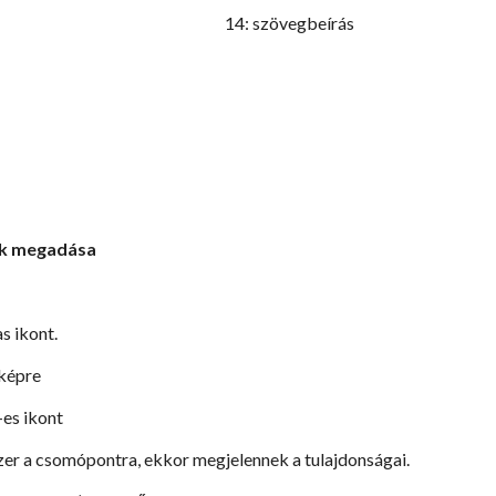
14: szövegbeírás
ok megadása
as ikont.
rképre
-es ikont
zer a csomópontra, ekkor megjelennek a tulajdonságai.