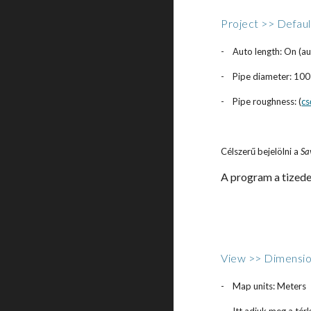
Project >> Defaul
-
Auto length: On (a
-
Pipe diameter: 100 
-
Pipe roughness: (
cs
Célszerű bejelölni a
Sa
A program a tizede
View >> Dimensi
-
Map units: Meters