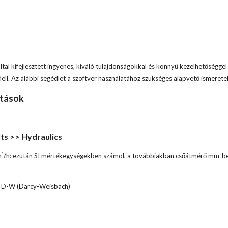
ltal kifejlesztett ingyenes, kíváló tulajdonságokkal és könnyű kezelhetőségg
ell. Az alábbi segédlet a szoftver használatához szükséges alapvető ismeretek
ítások
lts >> Hydraulics
m
/h: ezután SI mértékegységekben számol, a továbbiakban csőátmérő mm-
3
: D-W (Darcy-Weisbach)