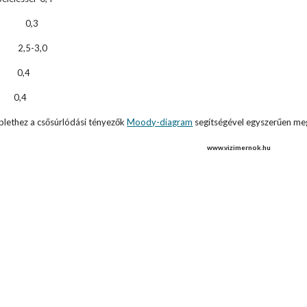
en 0,3
,5-3,0
0,4
,4
lethez a csősúrlódási tényezők
Moody-diagram
segítségével egyszerűen meg
www.vizimernok.hu