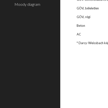
Moody diagram
GÖV, béleletl
GÖV, régi 2
Beton 
AC 0
* Darcy-Weissbach kép