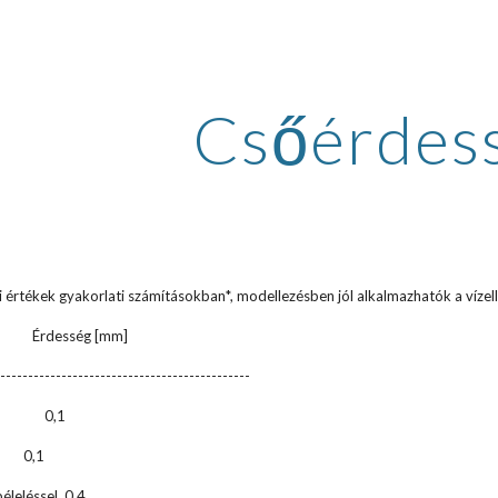
ip to main content
Skip to navigat
Csőérdes
i értékek gyakorlati számításokban*, modellezésben jól alkalmazhatók a vízel
desség [mm]
----------------------------------------------
ek 0,1
,1
leléssel 0,
4