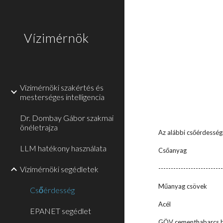
Sk
Vízimérnök
Vízimérnöki szakértés és
mesterséges intelligencia
Dr. Dombay Gábor szakmai
önéletrajza
Az alábbi csőérdesség
LLM hatékony használata
Csőanyag Ér
Vízimérnöki segédletek
-------------------------
Műanyag csöv
Csőérdesség
Acél 0
EPANET segédlet
GÖV cementhabarcs bé