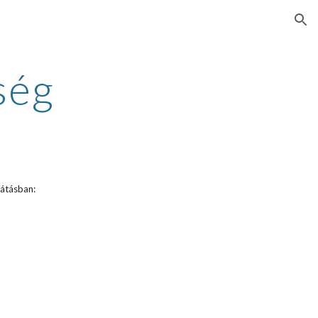
ion
ség
látásban: